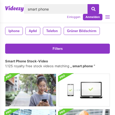
lose
Einloggen
Anmelden
Iphone
Apfel
Telefon
Grüner Bildschirm
Filters
Smart Phone Stock-Video
1.125 royalty free stock videos matching
smart phone