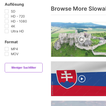
Auflösung
Browse More Slowak
SD
HD - 720
HD - 1080
4K
Ultra HD
Format
MP4
MOV
Weniger Suchfilter