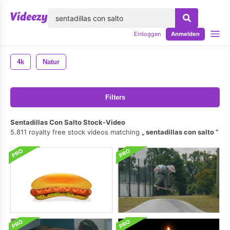
lose
Einloggen
Anmelden
4k
Natur
Filters
Sentadillas Con Salto Stock-Video
5.811 royalty free stock videos matching
sentadillas con salto