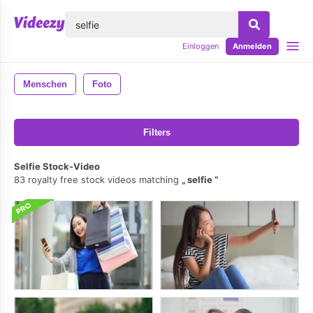
lose
Einloggen
Anmelden
Menschen
Foto
Filters
Selfie Stock-Video
83 royalty free stock videos matching
selfie