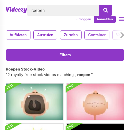
lose
Einloggen
Anmelden
Aufbieten
Ausrufen
Zurufen
Container
Verbin
Filters
Roepen Stock-Video
12 royalty free stock videos matching
roepen