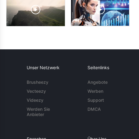
Unser Netzwerk
Seitenlinks
Brusheezy
Angebote
Vecteezy
Werben
Videezy
Support
Werden Sie
DMCA
Anbieter
Sprachen
Über Uns