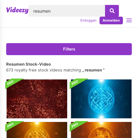
lose
Einloggen
Anmelden
Filters
Resumen Stock-Video
673 royalty free stock videos matching
resumen