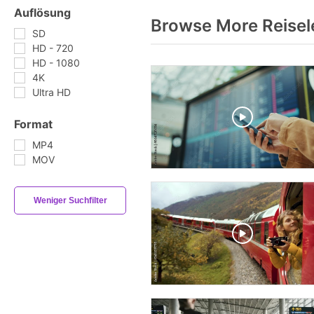
Auflösung
Browse More Reisel
SD
HD - 720
HD - 1080
4K
Ultra HD
Format
MP4
MOV
Weniger Suchfilter