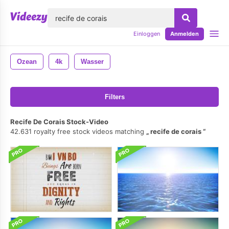
lose
Einloggen
Anmelden
Ozean
4k
Wasser
Filters
Recife De Corais Stock-Video
42.631 royalty free stock videos matching
recife de corais