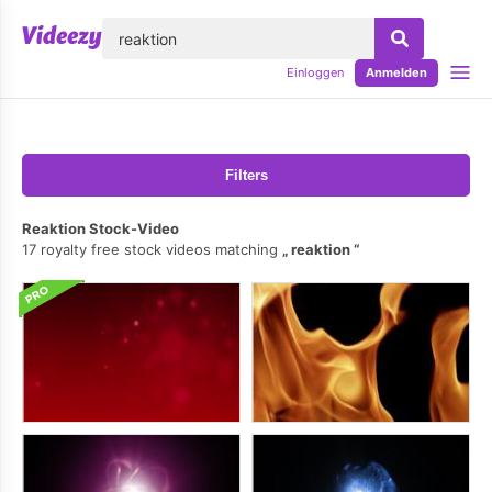
lose
Einloggen
Anmelden
Filters
Reaktion Stock-Video
17 royalty free stock videos matching
reaktion