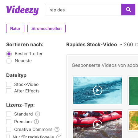
Natur
Stromschnellen
Sortieren nach:
Rapides Stock-Video
-
260 ro
Bester Treffer
Neueste
Gesponserte Videos von
ado
Dateityp
Stock-Video
After Effects
Lizenz-Typ:
Standard
Premium
Creative Commons
Nur für redaktionelle