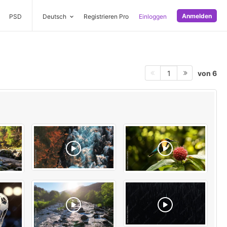
Anmelden
PSD
Deutsch
Registrieren Pro
Einloggen
von 6
1