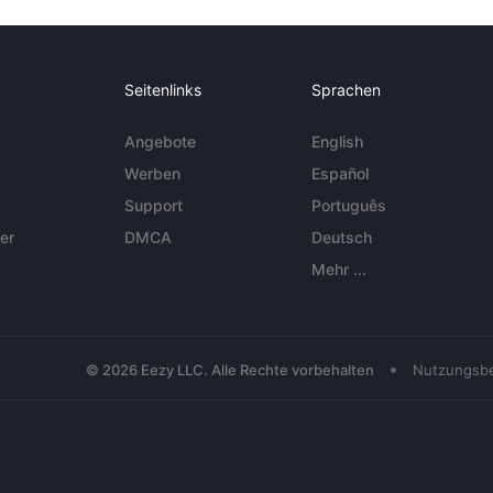
Seitenlinks
Sprachen
Angebote
English
Werben
Español
Support
Português
er
DMCA
Deutsch
Mehr ...
•
© 2026 Eezy LLC. Alle Rechte vorbehalten
Nutzungsb