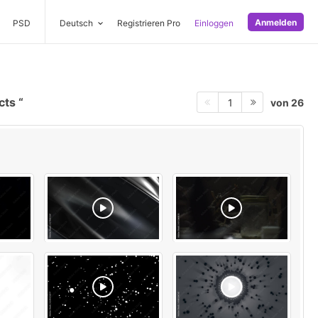
Anmelden
PSD
Deutsch
Registrieren Pro
Einloggen
cts
von 26
1