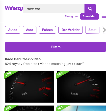
lose
Einloggen
Anmelden
Autos
Auto
Fahren
Der Verkehr
Stadt
Fah
Filters
Race Car Stock-Video
824 royalty free stock videos matching
race car