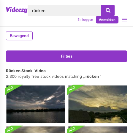
lose
Einloggen
Anmelden
Bewegend
Filters
Rücken Stock-Video
2.300 royalty free stock videos matching
rücken