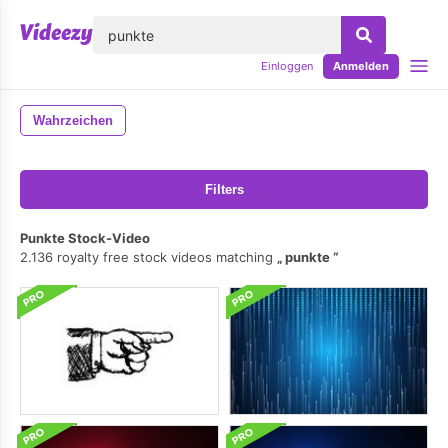
lose
Einloggen
Anmelden
Wahrzeichen
Filters
Punkte Stock-Video
2.136 royalty free stock videos matching
punkte