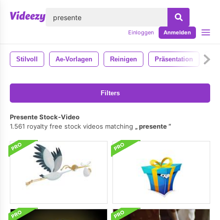
lose
Einloggen
Anmelden
Stilvoll
Ae-Vorlagen
Reinigen
Präsentation
Mo
Filters
Presente Stock-Video
1.561 royalty free stock videos matching
presente