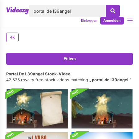
lose
Einloggen
Anmelden
4k
Filters
Portal De L39angel Stock-Video
42.625 royalty free stock videos matching
portal de l39angel