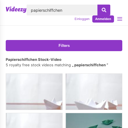
lose
Einloggen
Anmelden
Filters
Papierschiffchen Stock-Video
5 royalty free stock videos matching
papierschiffchen