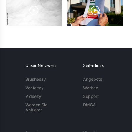
Unser Netzwerk
Seitenlinks
Brusheezy
Angebote
Vecteezy
Werben
Videezy
Support
Werden Sie
DMCA
Anbieter