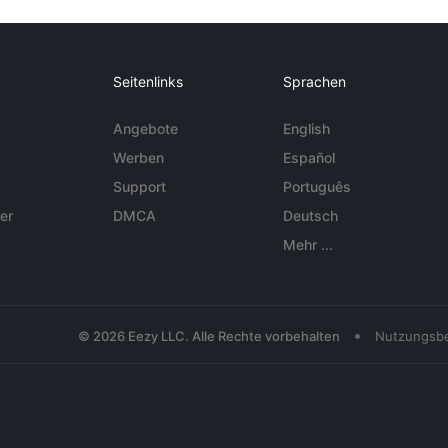
Seitenlinks
Sprachen
Angebote
English
Werben
Español
Support
Português
er
DMCA
Deutsch
Mehr ...
•
© 2026 Eezy LLC. Alle Rechte vorbehalten
Nutzungsb