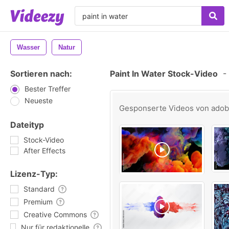
Wasser
Natur
Sortieren nach:
Paint In Water Stock-Video
-
Bester Treffer
Neueste
Gesponserte Videos von
ado
Dateityp
Stock-Video
After Effects
Lizenz-Typ:
Standard
Premium
Creative Commons
Nur für redaktionelle