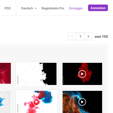
Anmelden
PSD
Deutsch
Registrieren Pro
Einloggen
von 110
1