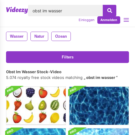
lose
Einloggen
Anmelden
Wasser
Natur
Ozean
Filters
Obst Im Wasser Stock-Video
5.074 royalty free stock videos matching
obst im wasser