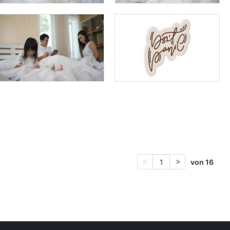
von 16
1