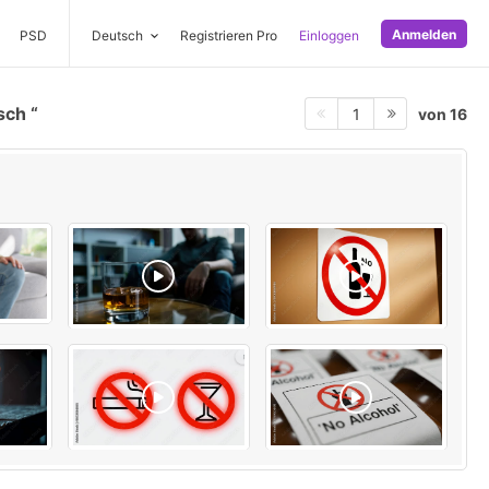
Anmelden
PSD
Deutsch
Registrieren Pro
Einloggen
isch
von 16
1