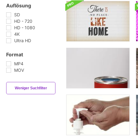
Auflösung
SD
HD - 720
HD - 1080
4K
Ultra HD
Format
MP4
MOV
Weniger Suchfilter