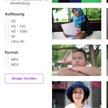
Verwendung
Auflösung
SD
HD - 720
HD - 1080
4K
Ultra HD
Format
MP4
MOV
Weniger Suchfilter