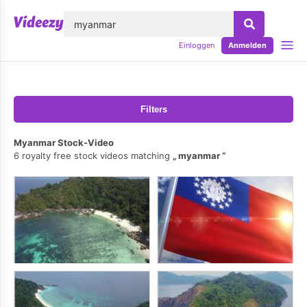
lose
Einloggen
Anmelden
Filters
Myanmar Stock-Video
6 royalty free stock videos matching
myanmar