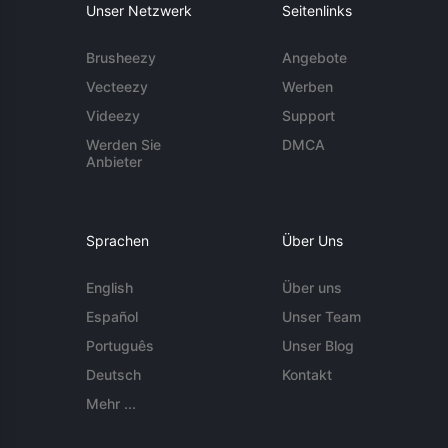
Unser Netzwerk
Seitenlinks
Brusheezy
Angebote
Vecteezy
Werben
Videezy
Support
Werden Sie
DMCA
Anbieter
Sprachen
Über Uns
English
Über uns
Español
Unser Team
Português
Unser Blog
Deutsch
Kontakt
Mehr ...