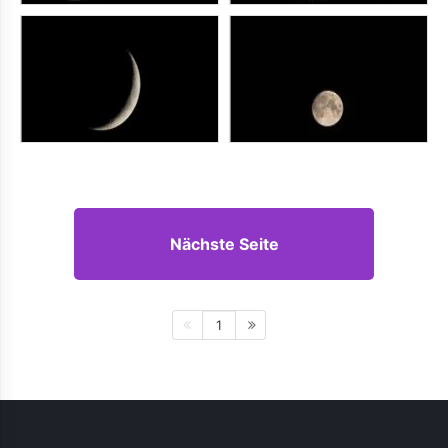
Nächste Seite
1