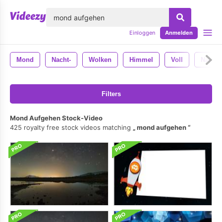
lose
Einloggen
Anmelden
Mond
Nacht-
Wolken
Himmel
Voll
Natur
Filters
Mond Aufgehen Stock-Video
425 royalty free stock videos matching
mond aufgehen