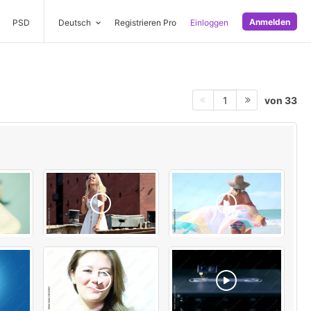
Anmelden
PSD
Deutsch
Registrieren Pro
Einloggen
von 33
1