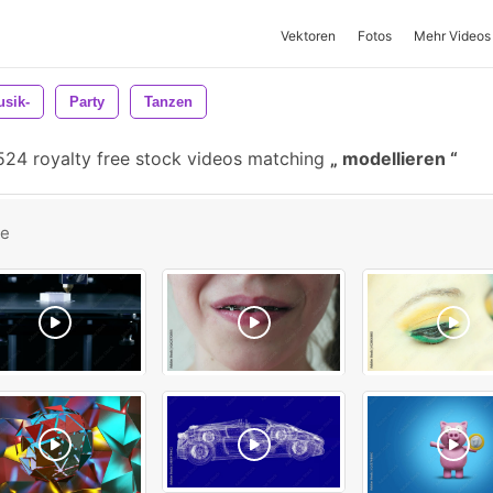
Vektoren
Fotos
Mehr Videos
sik-
Party
Tanzen
524 royalty free stock videos matching
modellieren
be