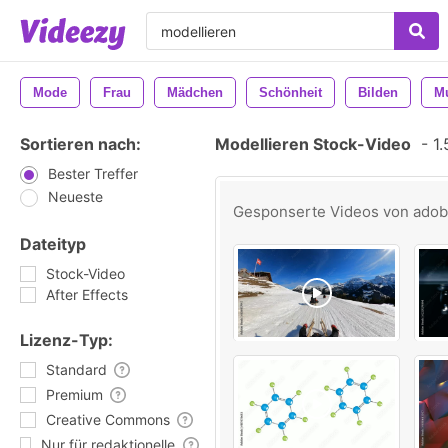
Mode
Frau
Mädchen
Schönheit
Bilden
Mu
Sortieren nach:
Modellieren Stock-Video
-
1.
Bester Treffer
Neueste
Gesponserte Videos von
ado
Dateityp
Stock-Video
After Effects
Lizenz-Typ:
Standard
Premium
Creative Commons
Nur für redaktionelle