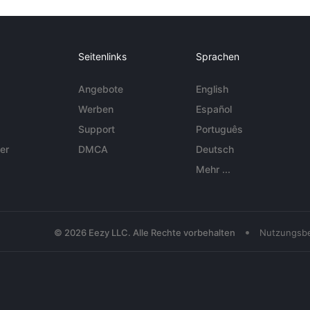
Seitenlinks
Sprachen
Angebote
English
Werben
Español
Support
Português
er
DMCA
Deutsch
Mehr ...
•
© 2026 Eezy LLC. Alle Rechte vorbehalten
Nutzungsb