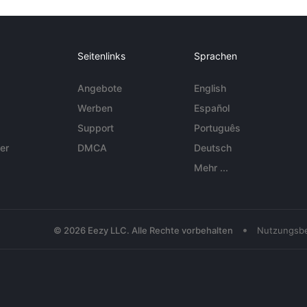
Seitenlinks
Sprachen
Angebote
English
Werben
Español
Support
Português
er
DMCA
Deutsch
Mehr ...
•
© 2026 Eezy LLC. Alle Rechte vorbehalten
Nutzungsb