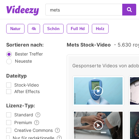
Natur
4k
Schön
Full Hd
Holz
Sortieren nach:
Mets Stock-Video
-
5.630 roy
Bester Treffer
Neueste
Gesponserte Videos von
ado
Dateityp
Stock-Video
After Effects
Lizenz-Typ:
Standard
Premium
Creative Commons
Nur für redaktionelle