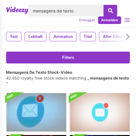
lose
Einloggen
Anmelden
Text
Lebhaft
Animation
Titel
After Effects
Filters
Mensagens De Texto Stock-Video
42.650 royalty free stock videos matching
mensagens de texto