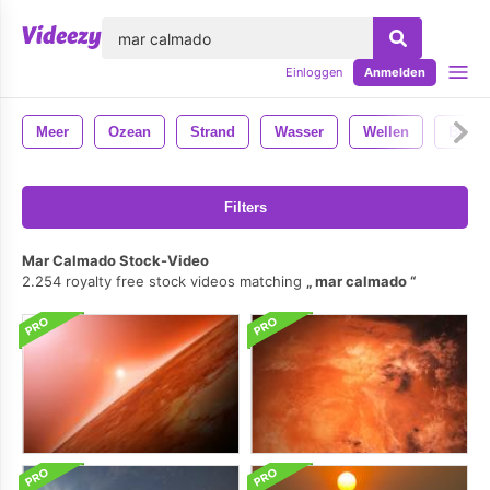
lose
Einloggen
Anmelden
Meer
Ozean
Strand
Wasser
Wellen
Blau
Filters
Mar Calmado Stock-Video
2.254 royalty free stock videos matching
mar calmado