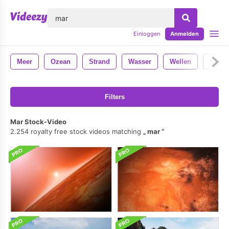
lose
Einloggen
Anmelden
Meer
Ozean
Strand
Wasser
Wellen
Sand
Filters
Mar Stock-Video
2.254 royalty free stock videos matching
mar