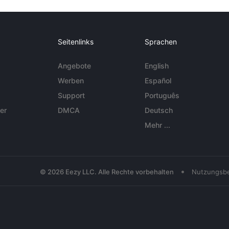
Seitenlinks
Sprachen
Angebote
English
Werben
Español
Support
Português
er
DMCA
Deutsch
Mehr ...
•
© 2026 Eezy LLC. Alle Rechte vorbehalten
Nutzungsb