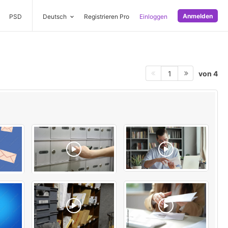
Anmelden
PSD
Deutsch
Registrieren Pro
Einloggen
von 4
1