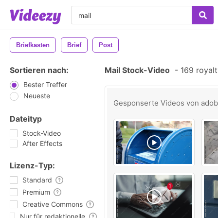
Briefkasten
Brief
Post
Sortieren nach:
Mail Stock-Video
-
169 royalt
Bester Treffer
Neueste
Gesponserte Videos von
ado
Dateityp
Stock-Video
After Effects
Lizenz-Typ:
Standard
Premium
Creative Commons
Nur für redaktionelle