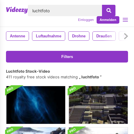
lose
Einloggen
Anmelden
Antenne
Luftaufnahme
Drohne
Draußen
Szeni
Filters
Luchtfoto Stock-Video
411 royalty free stock videos matching
luchtfoto