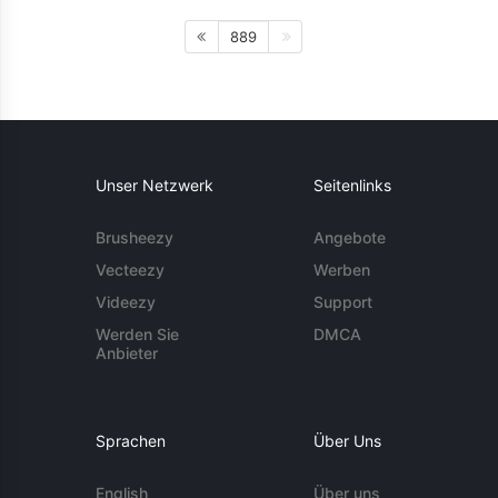
889
Unser Netzwerk
Seitenlinks
Brusheezy
Angebote
Vecteezy
Werben
Videezy
Support
Werden Sie
DMCA
Anbieter
Sprachen
Über Uns
English
Über uns