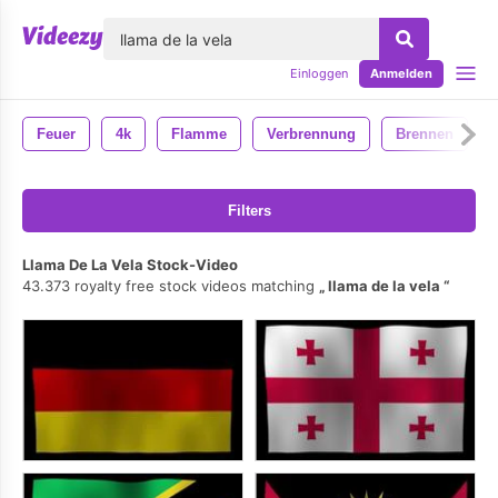
lose
Einloggen
Anmelden
Feuer
4k
Flamme
Verbrennung
Brennen
Filters
Llama De La Vela Stock-Video
43.373 royalty free stock videos matching
llama de la vela