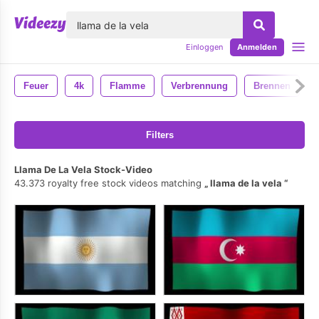
lose
Einloggen
Anmelden
Feuer
4k
Flamme
Verbrennung
Brennen
Filters
Llama De La Vela Stock-Video
43.373 royalty free stock videos matching
llama de la vela