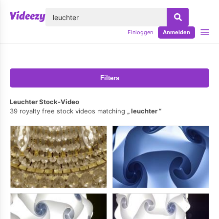
lose
Einloggen
Anmelden
Filters
Leuchter Stock-Video
39 royalty free stock videos matching
leuchter