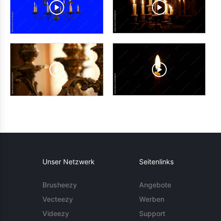
Unser Netzwerk
Seitenlinks
Brusheezy
Angebote
Vecteezy
Werben
Videezy
Support