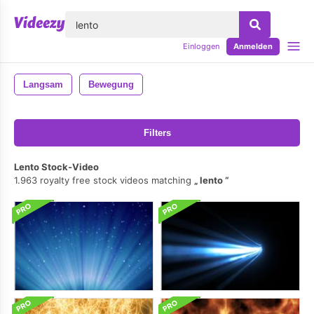
lose
Einloggen
Anmelden
Langsam
Bewegung
Filters
Lento Stock-Video
1.963 royalty free stock videos matching
lento