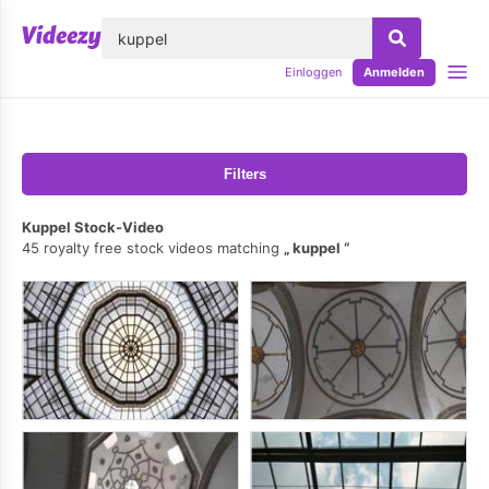
lose
Einloggen
Anmelden
Filters
Kuppel Stock-Video
45 royalty free stock videos matching
kuppel