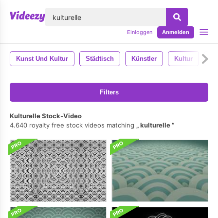
lose
Einloggen
Anmelden
Kunst Und Kultur
Städtisch
Künstler
Kultur
Ku
Filters
Kulturelle Stock-Video
4.640 royalty free stock videos matching
kulturelle