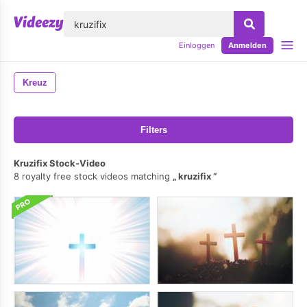
lose
Einloggen
Anmelden
Kreuz
Filters
Kruzifix Stock-Video
8 royalty free stock videos matching
kruzifix