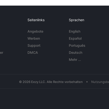
Seitenlinks
Sprachen
Angebote
English
Werben
Español
Support
Português
er
DMCA
Deutsch
Mehr ...
•
© 2026 Eezy LLC. Alle Rechte vorbehalten
Nutzungsb