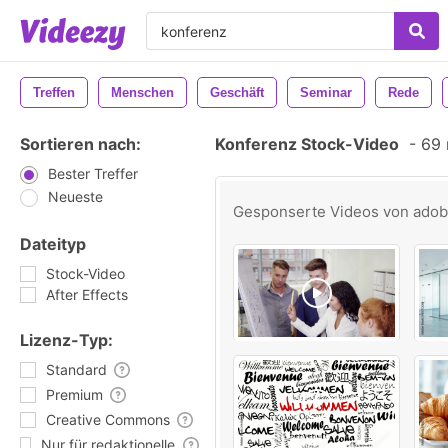
Treffen
Menschen
Geschäft
Seminar
Rede
Sortieren nach:
Konferenz Stock-Video
-
69 
Bester Treffer
Neueste
Gesponserte Videos von
ado
Dateityp
Stock-Video
After Effects
Lizenz-Typ:
Standard
Premium
Creative Commons
Nur für redaktionelle