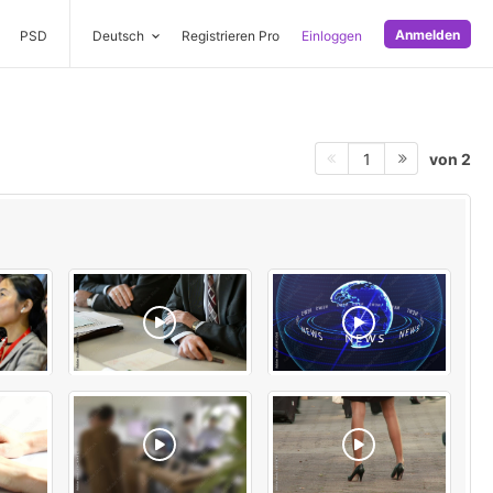
Anmelden
PSD
Deutsch
Registrieren Pro
Einloggen
von 2
1