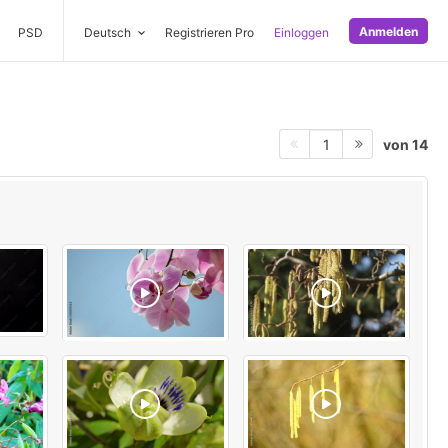
Anmelden
PSD
Deutsch
Registrieren Pro
Einloggen
von 14
1