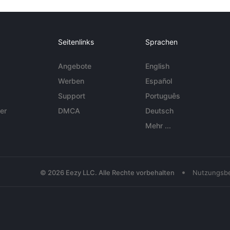
Seitenlinks
Sprachen
Angebote
English
Werben
Español
Support
Português
er
DMCA
Deutsch
Mehr ...
•
© 2026 Eezy LLC. Alle Rechte vorbehalten
Nutzungsb