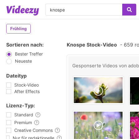
Frühling
Sortieren nach:
Knospe Stock-Video
-
659 ro
Bester Treffer
Neueste
Gesponserte Videos von
ado
Dateityp
Stock-Video
After Effects
Lizenz-Typ:
Standard
Premium
Creative Commons
Nur für redaktionelle