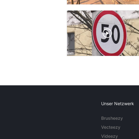
Unser Netzwerk
Brusheezy
Vecteezy
Videezy