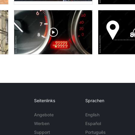
Seitenlinks
Sprachen
Angebote
English
Werben
Español
Support
Português