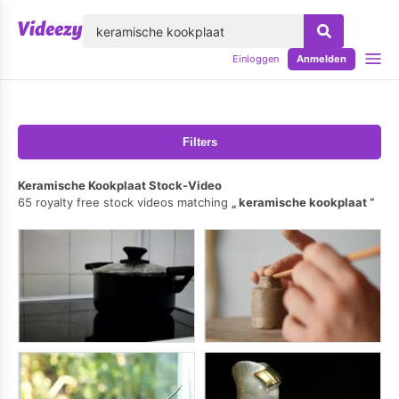
lose
Einloggen
Anmelden
Filters
Keramische Kookplaat Stock-Video
65 royalty free stock videos matching
keramische kookplaat