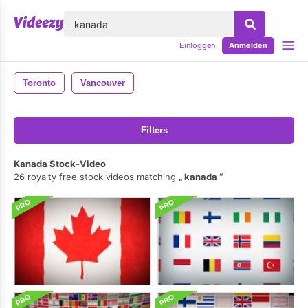
lose
Einloggen
Anmelden
Toronto
Vancouver
Filters
Kanada Stock-Video
26 royalty free stock videos matching
kanada