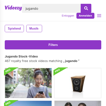
lose
Einloggen
Anmelden
Spielend
Musik-
Filters
Jugando Stock-Video
467 royalty free stock videos matching
jugando