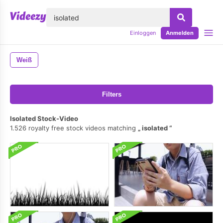
lose
Einloggen
Anmelden
Weiß
Filters
Isolated Stock-Video
1.526 royalty free stock videos matching
isolated