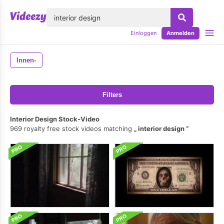
lose
Einloggen
Anmelden
Innen-
Filters
Interior Design Stock-Video
969 royalty free stock videos matching
interior design