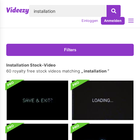
lose
Einloggen
Anmelden
Filters
Installation Stock-Video
60 royalty free stock videos matching
installation