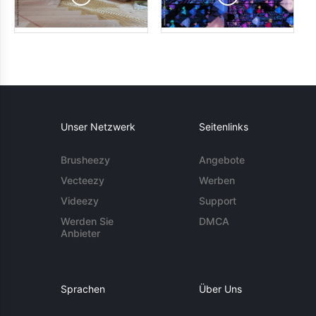
Unser Netzwerk
Seitenlinks
Brusheezy
Angebote
Vecteezy
Werben
Videezy
Support
Werden Sie
DMCA
Anbieter
Sprachen
Über Uns