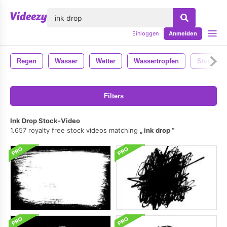
lose
Einloggen
Anmelden
Regen
Wasser
Wetter
Wassertropfen
Sturm
Filters
Ink Drop Stock-Video
1.657 royalty free stock videos matching
ink drop