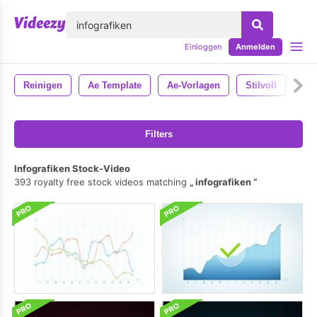
lose
Einloggen
Anmelden
Reinigen
Ae Template
Ae-Vorlagen
Stilvoll
Ein
Filters
Infografiken Stock-Video
393 royalty free stock videos matching
infografiken