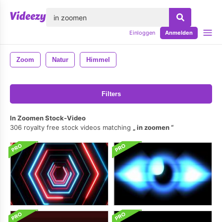
lose
Einloggen
Anmelden
Zoom
Natur
Himmel
Filters
In Zoomen Stock-Video
306 royalty free stock videos matching
in zoomen